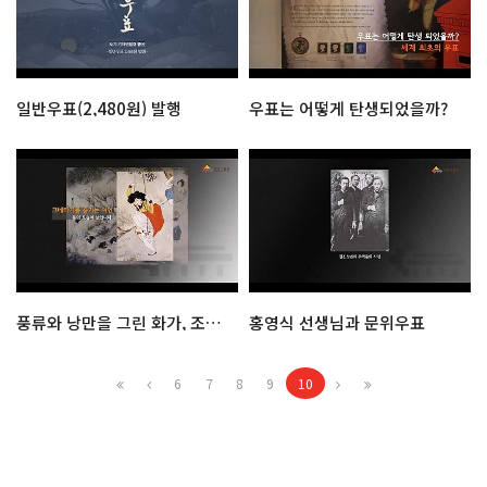
일반우표(2,480원) 발행
우표는 어떻게 탄생되었을까?
풍류와 낭만을 그린 화가, 조선시대 신윤복
홍영식 선생님과 문위우표
6
7
8
9
10