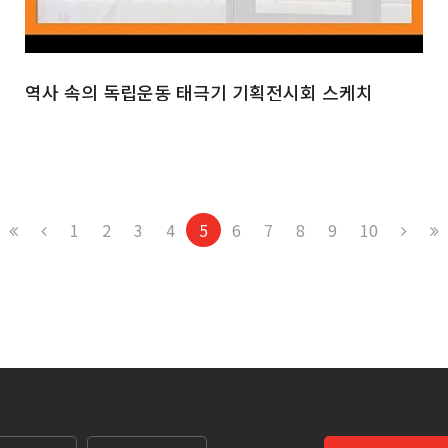
역사 속의 독립운동 태극기 기획전시회 스케치
1
2
3
4
5
6
7
8
9
10