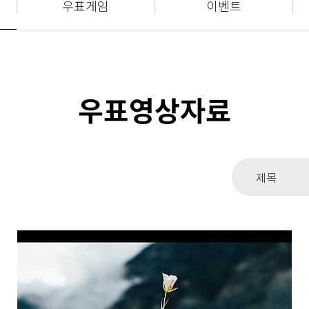
우표게임
이벤트
우표영상자료