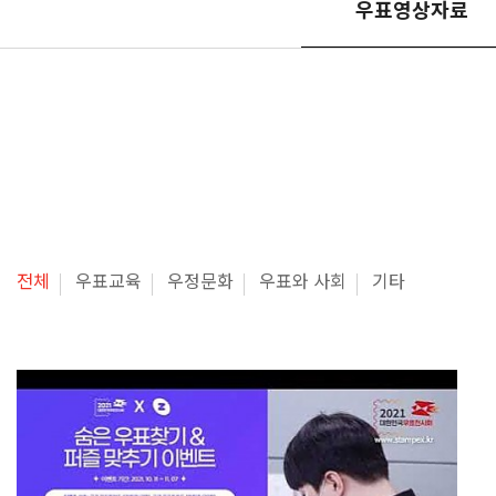
우표영상자료
전체
우표교육
우정문화
우표와 사회
기타