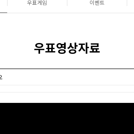
우표게임
이벤트
우표영상자료
오