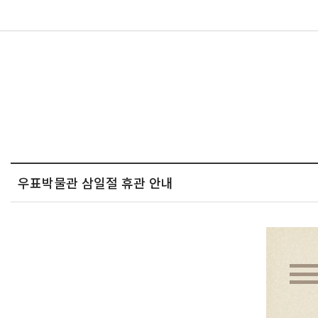
우표박물관 삼일절 휴관 안내