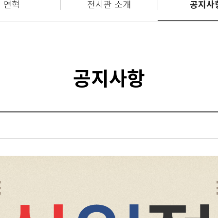
연혁
전시관 소개
공지사
공지사항