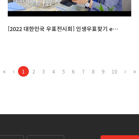
[2022 대한민국 우표전시회] 인생우표찾기 ep.2
1
2
3
4
5
6
7
8
9
10