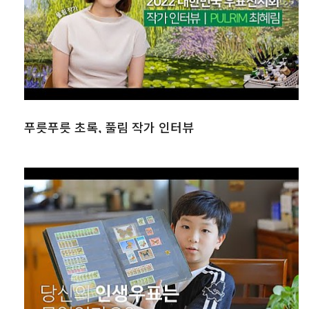
푸릇푸릇 초록, 풀림 작가 인터뷰