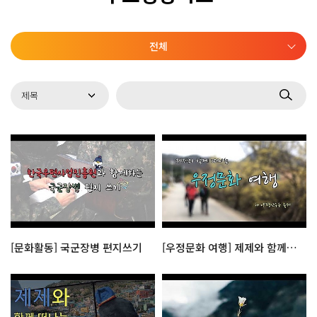
전체
[문화활동] 국군장병 편지쓰기
[우정문화 여행] 제제와 함께 떠나는 양평 산수유축제