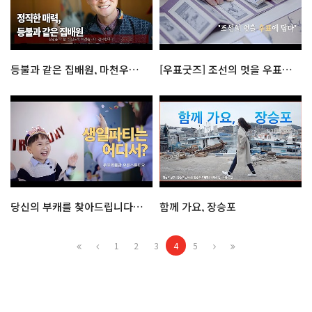
등불과 같은 집배원, 마천우체국 정영수 주무관
[우표굿즈] 조선의 멋을 우표에 담다: 화조영모화
당신의 부캐를 찾아드립니다! : 우표박물관 오픈 스튜디오
함께 가요, 장승포
1
2
3
4
5