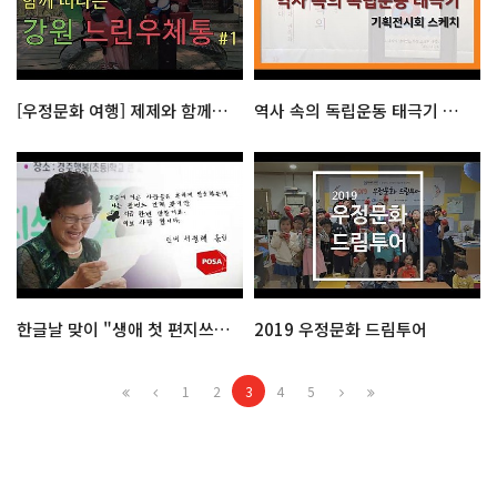
[우정문화 여행] 제제와 함께 떠나는 강원 느린 우체통
역사 속의 독립운동 태극기 기획전시회 스케치
한글날 맞이 "생애 첫 편지쓰기" 캠페인
2019 우정문화 드림투어
1
2
3
4
5