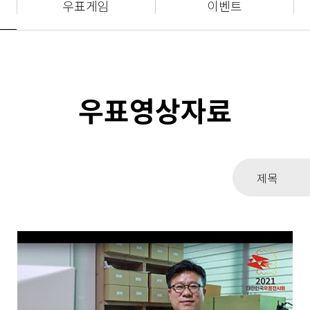
우표게임
이벤트
우표영상자료