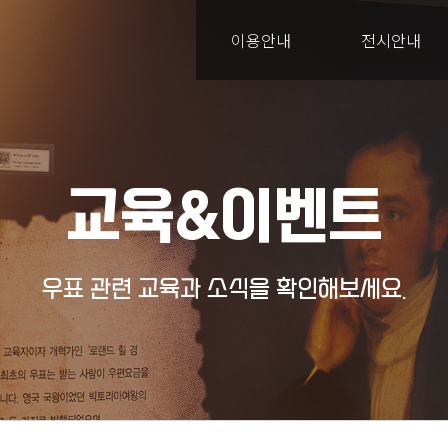
이용안내
전시안내
교육&이벤트
우표 관련 교육과 소식을 확인해보세요.