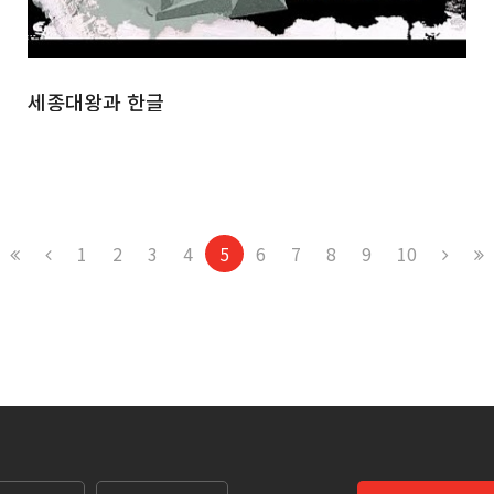
세종대왕과 한글
1
2
3
4
5
6
7
8
9
10