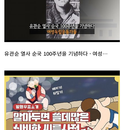
유관순 열사 순국 100주년을 기념하다 - 여성독립운동가들