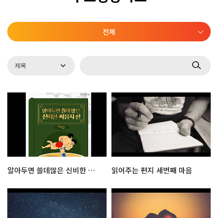
전체
알아두면 쓸데많은 신비한 씨름사전
읽어주는 편지 세번째 마음