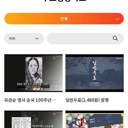
전체
유관순 열사 순국 100주년을 기념하다 - 여성독립운동가들
일반우표(2,480원) 발행