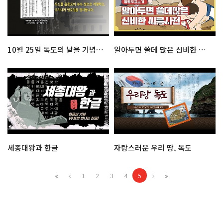
10월 25일 독도의 날을 기념하다
알아두면 쓸데 많은 신비한 씨름사전
세종대왕과 한글
자랑스러운 우리 땅, 독도
1
2
3
4
5