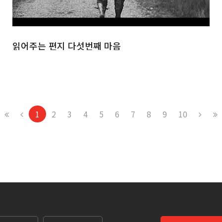
읽어주는 편지 다섯번째 마음
1
2
3
4
5
6
7
8
9
10