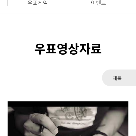
우표게임
이벤트
우표영상자료