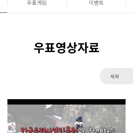
우표게임
이벤트
우표영상자료