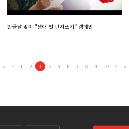
한글날 맞이 "생애 첫 편지쓰기" 캠페인
1
2
3
4
5
6
7
8
9
10