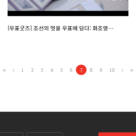
[우표굿즈] 조선의 멋을 우표에 담다: 화조영모화
1
2
3
4
5
6
7
8
9
10