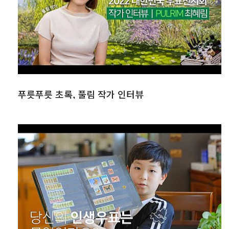
푸릇푸릇 초록, 풀림 작가 인터뷰