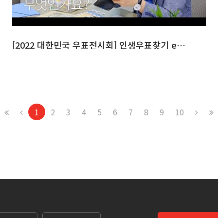
[2022 대한민국 우표전시회] 인생우표찾기 ep.2
1
2
3
4
5
6
7
8
9
10