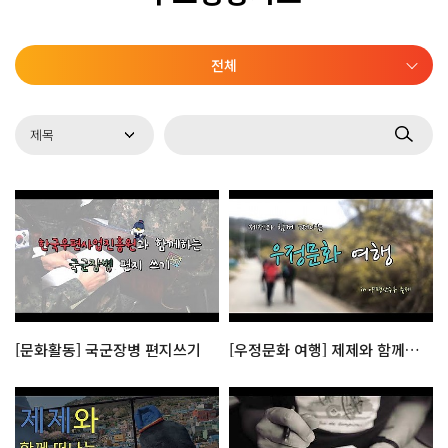
전체
[문화활동] 국군장병 편지쓰기
[우정문화 여행] 제제와 함께 떠나는 양평 산수유축제