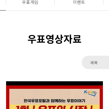
우표게임
이벤트
우표영상자료