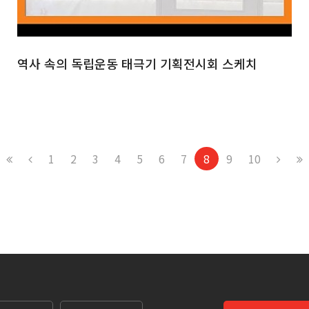
역사 속의 독립운동 태극기 기획전시회 스케치
1
2
3
4
5
6
7
8
9
10