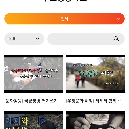
전체
[문화활동] 국군장병 편지쓰기
[우정문화 여행] 제제와 함께 떠나는 양평 산수유축제