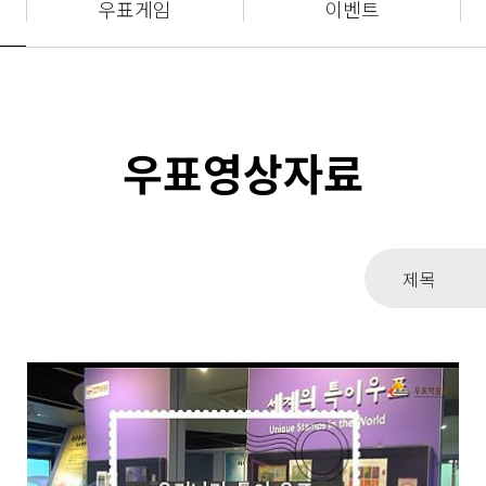
우표게임
이벤트
우표영상자료