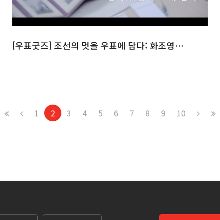
[우표굿즈] 조선의 멋을 우표에 담다: 화조영모화
1
2
3
4
5
6
7
8
9
10