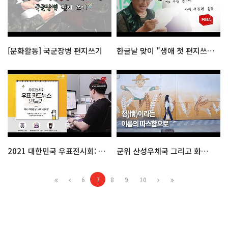
[문화활동] 국군장병 편지쓰기
한글날 맞이 "생애 첫 편지쓰기" 캠페인
2021 대한민국 우표전시회: 우표카드뉴스만들기
군위 산성우체국 그리고 화본역
6
7
8
9
10