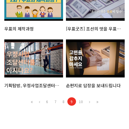
우표의 제작과정
[우표굿즈] 조선의 멋을 우표에 담다: 화조영모화
기획탐방, 우정사업조달센터를 살펴보다!
손편지로 답장을 보내드립니다
6
7
8
9
10