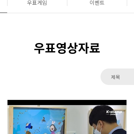
우표게임
이벤트
우표영상자료