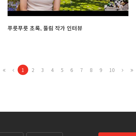
푸릇푸릇 초록, 풀림 작가 인터뷰
1
2
3
4
5
6
7
8
9
10