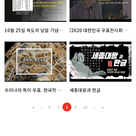
10월 25일 독도의 날을 기념하다
[2020 대한민국 우표전시회] 이근문 전 우표디자이너 인터뷰
우리나라 특이 우표. 한국적 특색을 가진 우표
세종대왕과 한글
6
7
8
9
10