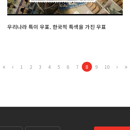
우리나라 특이 우표. 한국적 특색을 가진 우표
1
2
3
4
5
6
7
8
9
10