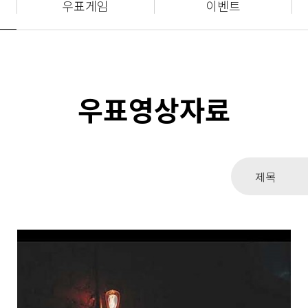
우표게임
이벤트
우표영상자료