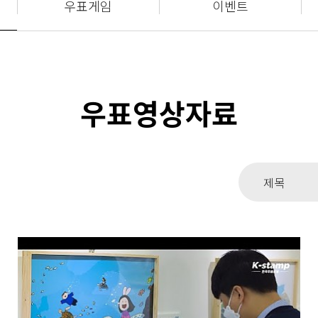
우표게임
이벤트
우표영상자료