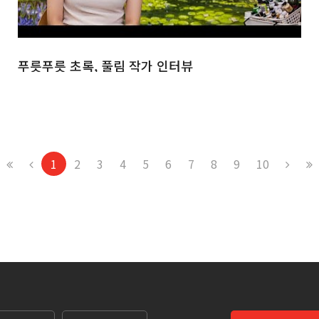
푸릇푸릇 초록, 풀림 작가 인터뷰
1
2
3
4
5
6
7
8
9
10