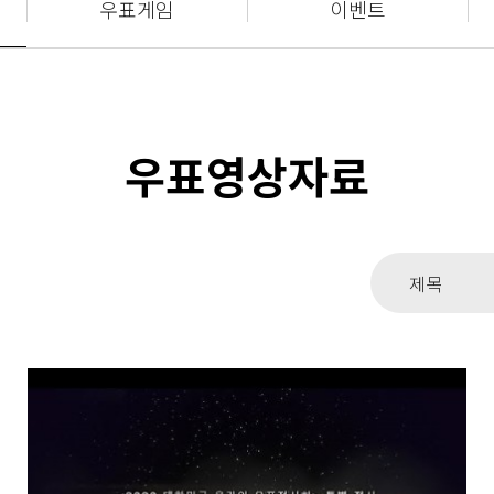
우표게임
이벤트
우표영상자료