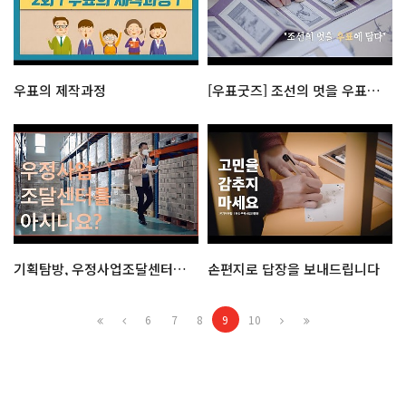
우표의 제작과정
[우표굿즈] 조선의 멋을 우표에 담다: 화조영모화
기획탐방, 우정사업조달센터를 살펴보다!
손편지로 답장을 보내드립니다
6
7
8
9
10