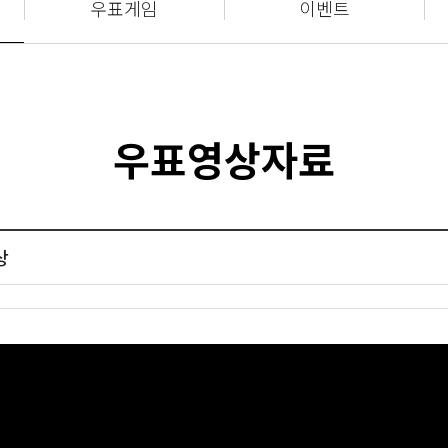
우표게임
이벤트
우표영상자료
상