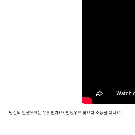
당신의 인생우표는 무엇인가요? 인생우표 찾으러 소풍을 떠나요!