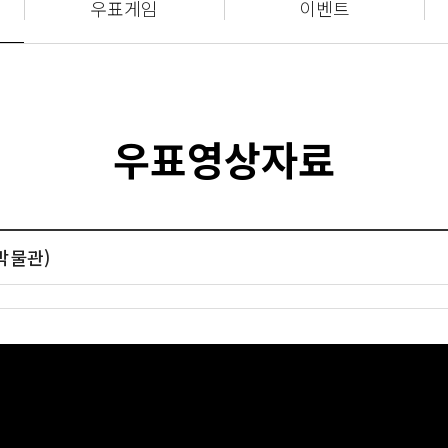
우표게임
이벤트
우표영상자료
박물관)